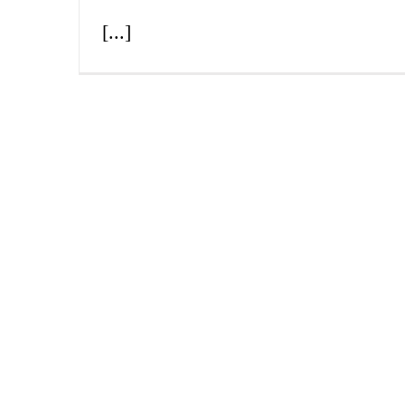
[...]